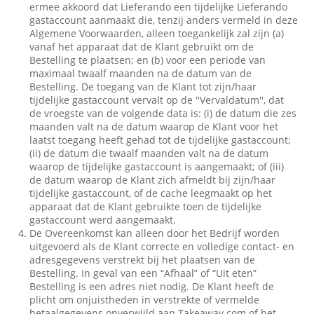
ermee akkoord dat Lieferando een tijdelijke Lieferando
gastaccount aanmaakt die, tenzij anders vermeld in deze
Algemene Voorwaarden, alleen toegankelijk zal zijn (a)
vanaf het apparaat dat de Klant gebruikt om de
Bestelling te plaatsen; en (b) voor een periode van
maximaal twaalf maanden na de datum van de
Bestelling. De toegang van de Klant tot zijn/haar
tijdelijke gastaccount vervalt op de ''Vervaldatum'', dat
de vroegste van de volgende data is: (i) de datum die zes
maanden valt na de datum waarop de Klant voor het
laatst toegang heeft gehad tot de tijdelijke gastaccount;
(ii) de datum die twaalf maanden valt na de datum
waarop de tijdelijke gastaccount is aangemaakt; of (iii)
de datum waarop de Klant zich afmeldt bij zijn/haar
tijdelijke gastaccount, of de cache leegmaakt op het
apparaat dat de Klant gebruikte toen de tijdelijke
gastaccount werd aangemaakt.
De Overeenkomst kan alleen door het Bedrijf worden
uitgevoerd als de Klant correcte en volledige contact- en
adresgegevens verstrekt bij het plaatsen van de
Bestelling. In geval van een “Afhaal” of “Uit eten”
Bestelling is een adres niet nodig. De Klant heeft de
plicht om onjuistheden in verstrekte of vermelde
betaalgegevens onverwijld aan Takeaway.com of het